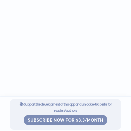
ku zemrat e shqiptarëve bëhen bashkë, në përrallat më të
dashura të të parëve tanë.
📚 Support the development of this app and unlock extra perks for
readers/authors
SUBSCRIBE NOW FOR $3.3/MONTH