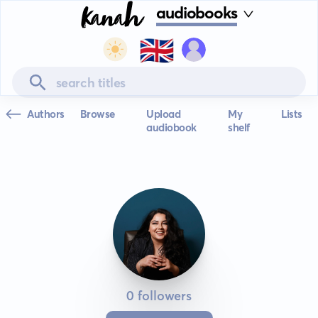
audiobooks
🇬🇧
Authors
Browse
Upload
My
Lists
audiobook
shelf
0 followers