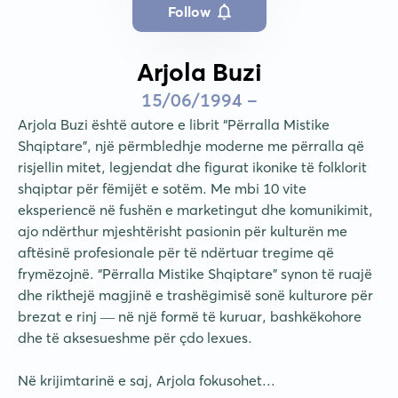
Follow
Arjola Buzi
15/06/1994 -
Arjola Buzi është autore e librit “Përralla Mistike 
Shqiptare”, një përmbledhje moderne me përralla që 
risjellin mitet, legjendat dhe figurat ikonike të folklorit 
shqiptar për fëmijët e sotëm. Me mbi 10 vite 
eksperiencë në fushën e marketingut dhe komunikimit, 
ajo ndërthur mjeshtërisht pasionin për kulturën me 
aftësinë profesionale për të ndërtuar tregime që 
frymëzojnë. “Përralla Mistike Shqiptare” synon të ruajë 
dhe rikthejë magjinë e trashëgimisë sonë kulturore për 
brezat e rinj — në një formë të kuruar, bashkëkohore 
dhe të aksesueshme për çdo lexues.

Në krijimtarinë e saj, Arjola fokusohet...