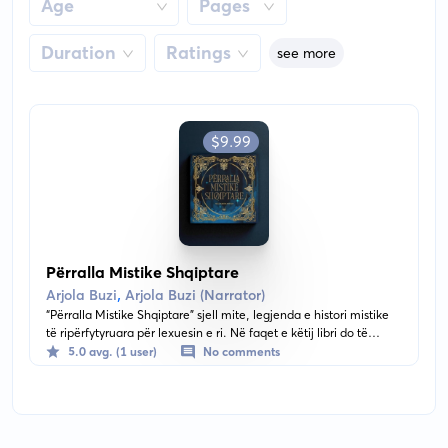
Age
Pages
Duration
Ratings
see more
$9.99
Përralla Mistike Shqiptare
,
Arjola Buzi
Arjola Buzi (Narrator)
“Përralla Mistike Shqiptare” sjell mite, legjenda e histori mistike
të ripërfytyruara për lexuesin e ri. Në faqet e këtij libri do të
takoni nga personazhet më të dashura të kujtesës tonë
5.0 avg. (1 user)
No comments
popullore, tek figurat e harruara mitike që rikthehen e na
udhëheqin në aventura magjepsëse. Heronj, zana, përbindësha,
gjigandë, magjistarë, vijnë të rikrijuar për të përcjellë kulturën
dhe vlerat e skalitura ndër troje. Le të zbulojmë së bashku
rrugëtimin drejt mistikes që frymëzon identitetin e një kombi. Aty