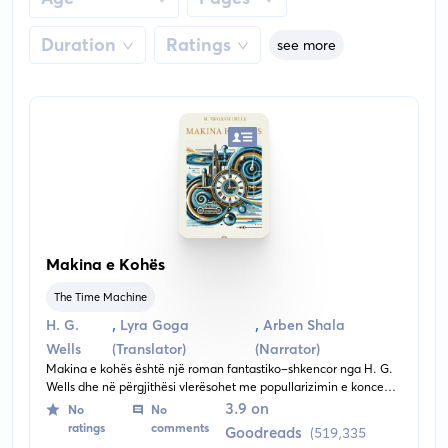
Duration
Ratings
see more
Makina e Kohës
The Time Machine
,
,
H. G.
Lyra Goga
Arben Shala
Wells
(Translator)
(Narrator)
Makina e kohës është një roman fantastiko-shkencor nga H. G.
Wells dhe në përgjithësi vlerësohet me popullarizimin e konceptit
të udhëtimit në kohë. Tregimi paraqet një njeri të referuar vetëm
3.9 on
No
No
si "Udhëtari në kohë", i cili shpik një makinë që e çon atë në të
ratings
comments
Goodreads
(519,335
ardhmen, ku ai ndeshet me shoqëri të krijesave të ndryshme.