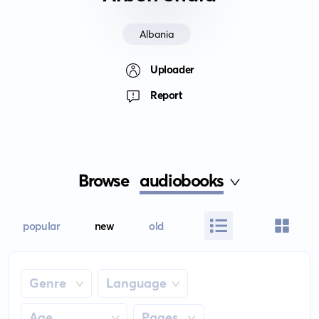
Albania
Uploader
Report
Browse
audiobooks
popular
new
old
Genre
Language
Age
Pages