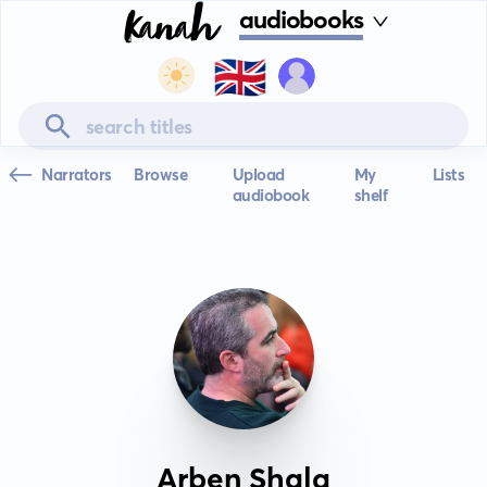
audiobooks
🇬🇧
Narrators
Browse
Upload
My
Lists
audiobook
shelf
Arben Shala