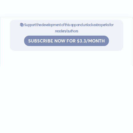
📚 Support the development of this app and unlock extra perks for
readers/authors
SUBSCRIBE NOW FOR $3.3/MONTH
Go mobile
Download our app for iOS or
Android devices.