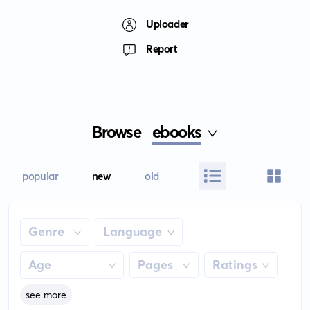
Uploader
Report
Browse
ebooks
popular
new
old
Genre
Language
Age
Pages
Ratings
see more