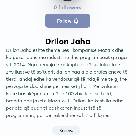
0 followers
Follow
Drilon Jaha
Drilon Jaha është themelues i kompanisë Mozaix dhe 
ka pasur punë me industrinë dhe programuesit që nga 
viti 2014. Nga përvoja e ka kuptuar që sociologjia e 
zhvilluesve të softuerit dallon nga ajo e profesioneve të 
tjera, andaj edhe ka vendosur që të ndajë me të gjithë 
përvoja të dobishme përmes këtij libri. Me Drilonin 
kanë bashkëpunuar më se 100 zhvillues softueri, 
brenda dhe jashtë Mozaix-it. Driloni ka këshilla edhe 
për ata që duan t’i bashkohen industrisë së 
programimit, por që nuk e dinë kah t’ia fillojnë.
Kosovo