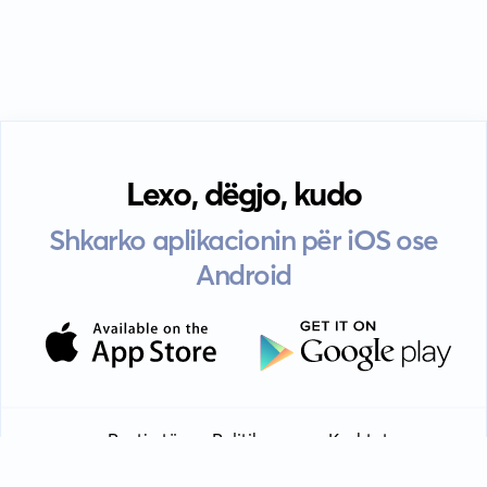
Lexo, dëgjo, kudo
Shkarko aplikacionin për iOS ose
Android
Pyetje të
Politika e
Kushtet e
Udhëzime
EULA
shpeshta
privatësisë
përdorimit