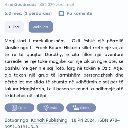
4 në Goodreads
(452,020 vlerësime)
5.0 mes. (1 përdorues)
Pa komente
E-libër
Audiolibër
Magjistari i mrekullueshëm i Ozit është një përrallë 
klasike nga L. Frank Baum. Historia sillet rreth një vajze 
të re të quajtur Dorothy, e cila fillon një aventurë 
surreale në një tokë magjike kur një ciklon ngre atë, së 
bashku me qenin e saj Toto, larg në tokën e Ozit. Atje, 
ajo takon një grup të larmishëm personazhesh dhe 
përballet me sfida të shumta në udhëtimin e saj për të 
takuar Magjistarin, i cili beson se mund ta ndihmojë atë 
të kthehet në shtëpi.
Fjalori
Kuizi
Citate
Botuar nga:
Kanah Publishing
,
18 Pri 2024
,
ISBN 978-
9951-9181-3-8