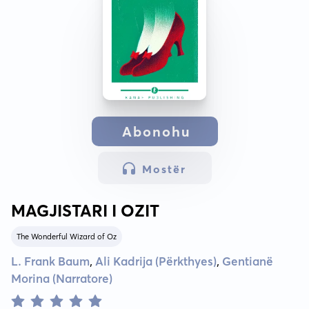
Abonohu
Mostër
MAGJISTARI I OZIT
The Wonderful Wizard of Oz
L. Frank Baum
,
Ali Kadrija (Përkthyes)
,
Gentianë
Morina (Narratore)