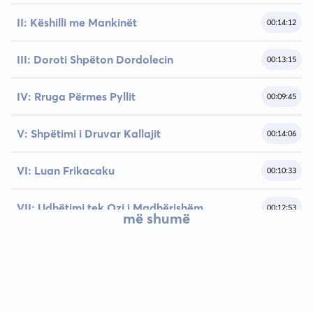
II: Këshilli me Mankinët
00:14:12
III: Doroti Shpëton Dordolecin
00:13:15
IV: Rruga Përmes Pyllit
00:09:45
V: Shpëtimi i Druvar Kallajit
00:14:06
VI: Luan Frikacaku
00:10:33
VII: Udhëtimi tek Ozi i Madhërishëm
00:12:53
më shumë