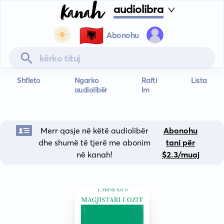
audiolibra
🇦🇱
Abonohu
Shfleto
Ngarko
Rafti
Lista
audiolibër
im
Merr qasje në këtë audiolibër
Abonohu
dhe shumë të tjerë me abonim
tani për
në kanah!
$2.3/muaj