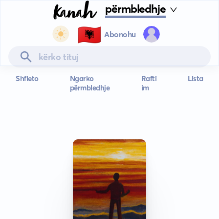
përmbledhje
🇦🇱
Abonohu
Shfleto
Ngarko
Rafti
Lista
përmbledhje
im