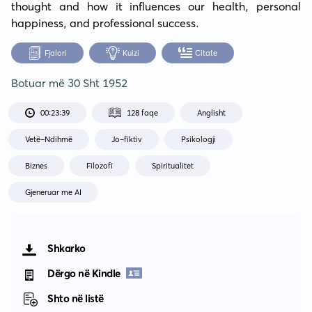
thought and how it influences our health, personal 
happiness, and professional success.
Fjalori
Kuizi
Citate
Botuar më
30 Sht 1952
00:23:39
128 faqe
Anglisht
Vetë-Ndihmë
Jo-fiktiv
Psikologji
Biznes
Filozofi
Spiritualitet
Gjeneruar me AI
Shkarko
Dërgo në Kindle
Shto në listë