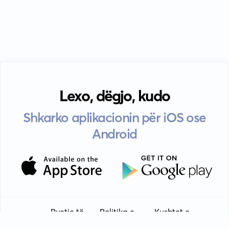
Lexo, dëgjo, kudo
Shkarko aplikacionin për iOS ose
Android
Pyetje të
Politika e
Kushtet e
Udhëzime
EULA
shpeshta
privatësisë
përdorimit