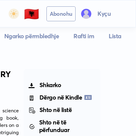
🇦🇱
Kyçu
Abonohu
Ngarko përmbledhje
Rafti im
Lista
RRY
Shkarko
Dërgo në Kindle
Shto në listë
 science 
g book, 
Shto në të
ers on a 
përfunduar
triguing 