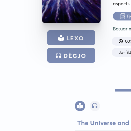
aspects 
Fj
Botuar
LEXO
00
Jo-fikt
DËGJO
The Universe and 