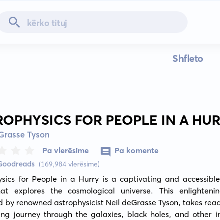
Shfleto
ROPHYSICS FOR PEOPLE IN A HU
Grasse Tyson
Pa vlerësime
Pa komente
 Goodreads
(169,984 vlerësime)
sics for People in a Hurry is a captivating and accessible
at explores the cosmological universe. This enlightenin
 by renowned astrophysicist Neil deGrasse Tyson, takes read
ing journey through the galaxies, black holes, and other in