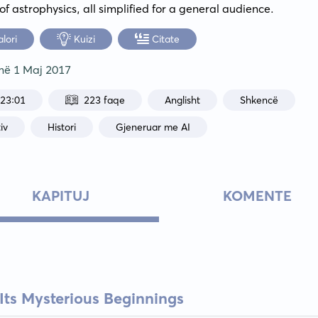
of astrophysics, all simplified for a general audience.
alori
Kuizi
Citate
 më
1 Maj 2017
:23:01
223 faqe
Anglisht
Shkencë
iv
Histori
Gjeneruar me AI
KAPITUJ
KOMENTE
Its Mysterious Beginnings