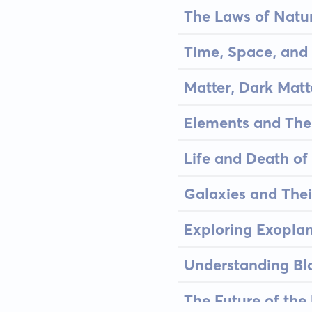
The Laws of Natu
Time, Space, and
Matter, Dark Matt
Elements and The
Life and Death of
Galaxies and Their
Exploring Exoplane
Understanding Bl
The Future of the