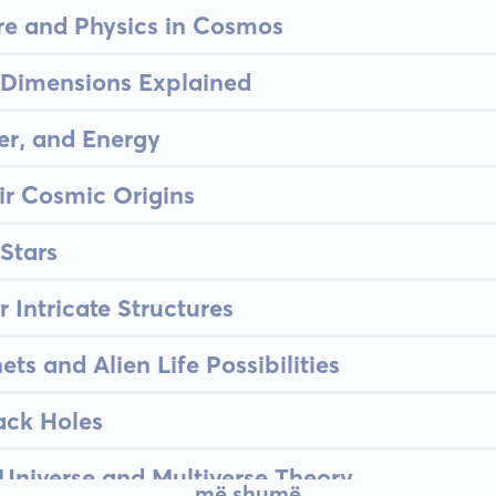
re and Physics in Cosmos
 Dimensions Explained
er, and Energy
ir Cosmic Origins
 Stars
 Intricate Structures
ts and Alien Life Possibilities
ack Holes
 Universe and Multiverse Theory
më shumë