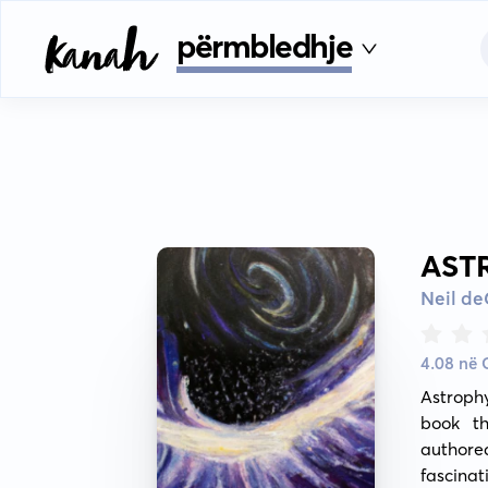
përmbledhje
AST
Neil de
4.08 në
Astrophy
book th
authored
fascinat