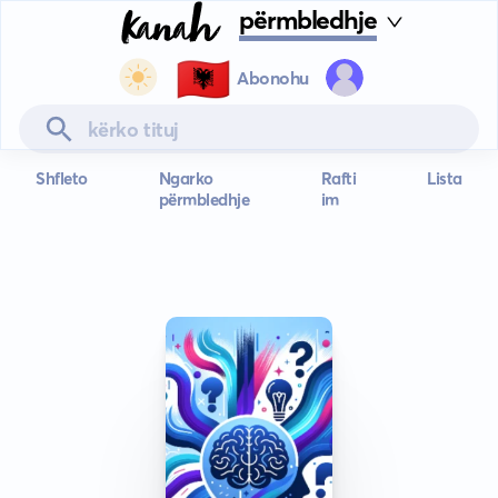
përmbledhje
🇦🇱
Abonohu
Shfleto
Ngarko
Rafti
Lista
përmbledhje
im