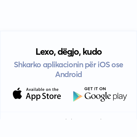
Lexo, dëgjo, kudo
Shkarko aplikacionin për iOS ose
Android
Pyetje të
Politika e
Kushtet e
Udhëzime
EULA
shpeshta
privatësisë
përdorimit