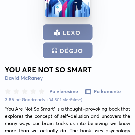
LEXO
DËGJO
YOU ARE NOT SO SMART
David McRaney
Pa vlerësime
Pa komente
3.86 në Goodreads
(34,801 vlerësime)
‘You Are Not So Smart’ is a thought-provoking book that 
explores the concept of self-delusion and uncovers the 
many ways our brain tricks us into believing we know 
more than we actually do. The book uses psychology 