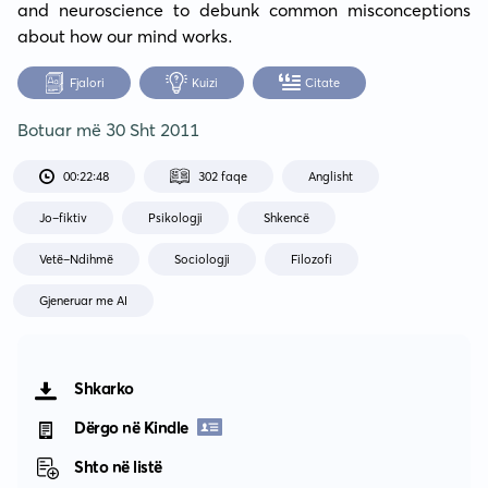
and neuroscience to debunk common misconceptions 
about how our mind works.
Fjalori
Kuizi
Citate
Botuar më
30 Sht 2011
00:22:48
302 faqe
Anglisht
Jo-fiktiv
Psikologji
Shkencë
Vetë-Ndihmë
Sociologji
Filozofi
Gjeneruar me AI
Shkarko
Dërgo në Kindle
Shto në listë