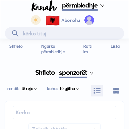
përmbledhje
🇦🇱
Abonohu
Shfleto
Ngarko
Rafti
Lista
përmbledhje
im
Shfleto
sponzorët
rendit:
të reja
koha:
të gjitha