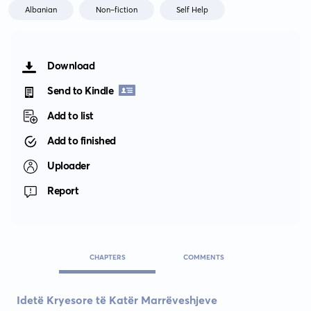
Albanian
Non-fiction
Self Help
Download
Send to Kindle
Add to list
Add to finished
Uploader
Report
CHAPTERS
COMMENTS
Idetë Kryesore të Katër Marrëveshjeve