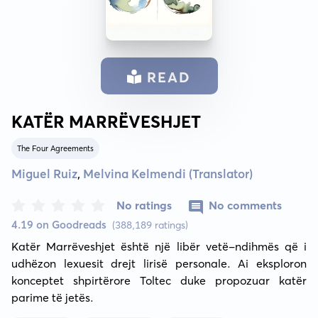
READ
KATËR MARRËVESHJET
The Four Agreements
Miguel Ruiz
,
Melvina Kelmendi (Translator)
No ratings
No comments
4.19 on Goodreads
(388,189 ratings)
Katër Marrëveshjet është një libër vetë-ndihmës që i 
udhëzon lexuesit drejt lirisë personale. Ai eksploron 
konceptet shpirtërore Toltec duke propozuar katër 
parime të jetës.