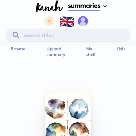
summaries
🇬🇧
Browse
Upload
My
Lists
summary
shelf