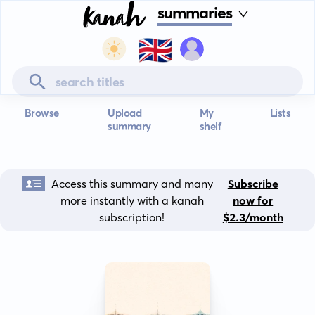
summaries
🇬🇧
Browse
Upload
My
Lists
summary
shelf
Access this summary and many
Subscribe
more instantly with a kanah
now for
subscription!
$2.3/month