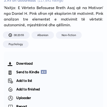
3.95 on Goodreads
(117,692 ratings)
'Nxitja: E Vërteta Befasuese Rreth Asaj që na Motivon' 
nga Daniel H. Pink ofron një eksplorim të motivimit. Pink 
analizon tre elementet e motivimit të vërtetë: 
autonominë, mjeshtërinë dhe qëllimin.
00:20:55
Albanian
Non-fiction
Psychology
Download
Send to Kindle
Add to list
Add to finished
Uploader
Report