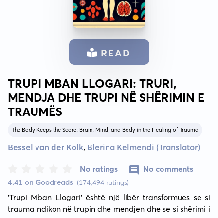
READ
TRUPI MBAN LLOGARI: TRURI,
MENDJA DHE TRUPI NË SHËRIMIN E
TRAUMËS
The Body Keeps the Score: Brain, Mind, and Body in the Healing of Trauma
Bessel van der Kolk
,
Blerina Kelmendi (Translator)
No ratings
No comments
4.41 on Goodreads
(174,494 ratings)
'Trupi Mban Llogari' është një libër transformues se si 
trauma ndikon në trupin dhe mendjen dhe se si shërimi i 