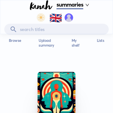
summaries
🇬🇧
Browse
Upload
My
Lists
summary
shelf